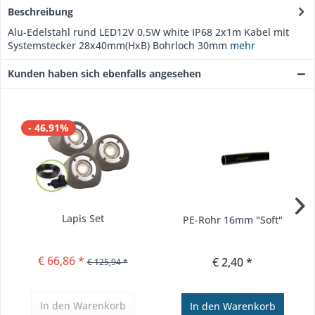
Beschreibung
Alu-Edelstahl rund LED12V 0,5W white IP68 2x1m Kabel mit
Systemstecker 28x40mm(HxB) Bohrloch 30mm
mehr
Kunden haben sich ebenfalls angesehen
- 46,91%
Lapis Set
PE-Rohr 16mm "Soft"
€ 66,86 *
€ 2,40 *
€ 125,94 *
In den
Warenkorb
In den
Warenkorb