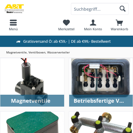
Menü
Merkzettel
Mein Konto
Warenkorb
Gratisversand Ö: ab €59,- | DE ab €99,- Bestellwert
Magnetventile, Ventilboxen, Wasserverteiler
Magnetventile
Betriebsfertige Ventilboxen