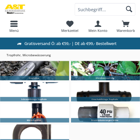
Menü
Merkzettel
Mein Konto
Warenkorb
Gratisversand Ö: ab €59,- | DE ab €99,- Bestellwert
Tropfrohr, Microbewässerung
Tropfrohre
Microbewässerung
Schraubfittinge Tropfrohr
Einschubfittinge Tropfrohr
Micro Sprüher
Druckreduzierungen Inline