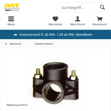
Menü
Merkzettel
Mein Konto
Warenkorb
Gratisversand Ö: ab €59,- | DE ab €99,- Bestellwert
Übersicht
Anbohrschellen
Abbildung ähnlich