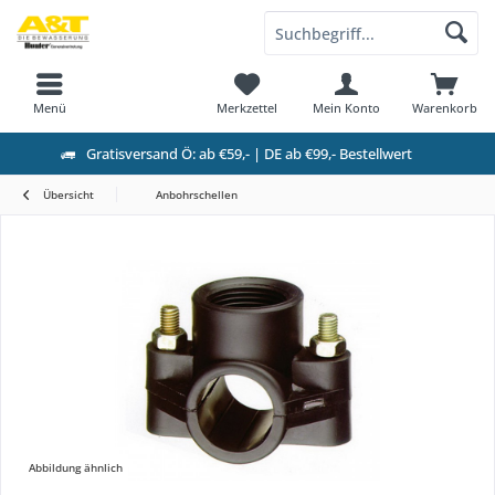
Menü
Merkzettel
Mein Konto
Warenkorb
Gratisversand Ö: ab €59,- | DE ab €99,- Bestellwert
Übersicht
Anbohrschellen
Abbildung ähnlich