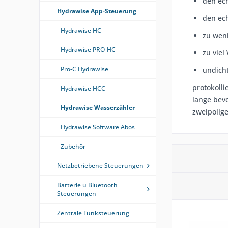
den ec
Hydrawise App-Steuerung
den ec
Hydrawise HC
zu weni
Hydrawise PRO-HC
zu viel
Pro-C Hydrawise
undich
protokoll
Hydrawise HCC
lange bevo
Hydrawise Wasserzähler
zweipolige
Hydrawise Software Abos
Zubehör
Netzbetriebene Steuerungen
Batterie u Bluetooth
Steuerungen
Zentrale Funksteuerung