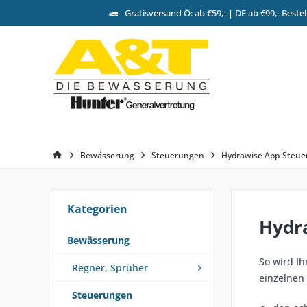
Gratisversand Ö: ab €59,- | DE ab €99,- Beste
Bewässerung
Steuerungen
Hydrawise App-Steue
Kategorien
Hydr
Bewässerung
So wird Ih
Regner, Sprüher
einzelnen
Steuerungen