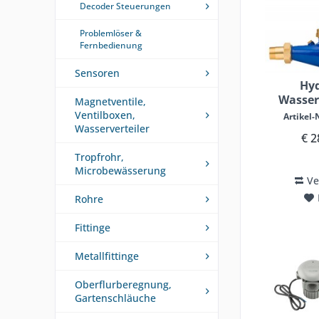
Decoder Steuerungen
Problemlöser &
Fernbedienung
Sensoren
Hy
Wasser
Magnetventile,
Ventilboxen,
Artikel-N
Wasserverteiler
€ 2
Tropfrohr,
Microbewässerung
Ve
Rohre
Fittinge
Metallfittinge
Oberflurberegnung,
Gartenschläuche