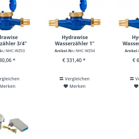
drawise
Hydrawise
Hy
zähler 3/4"
Wasserzähler 1"
Wasser
r.:
NHC-WZ03
Artikel-Nr.:
NHC-WZ04
Artikel-
80,06 *
€ 331,40 *
€ 
rgleichen
Vergleichen
V
Merken
Merken