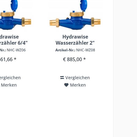
drawise
Hydrawise
zähler 6/4"
Wasserzähler 2"
Nr.:
NHC-WZ06
Artikel-Nr.:
NHC-WZ08
661,66 *
€ 885,00 *
ergleichen
Vergleichen
Merken
Merken