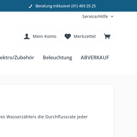
Beratung inklusive! (01) 493 25 25
Service/Hilfe
Mein Konto
Merkzettel
ektro/Zubehör
Beleuchtung
ABVERKAUF
des Wasserzählers die Durchflussrate jeder