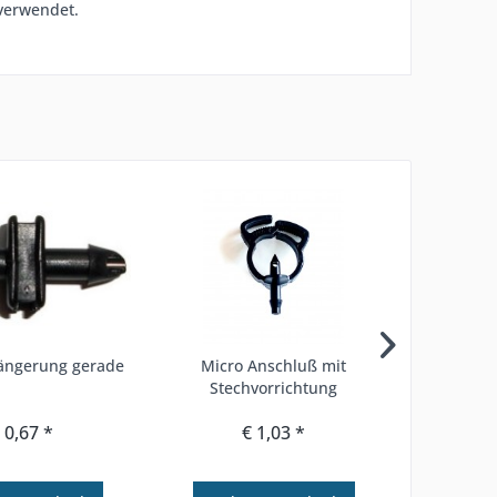
verwendet.
längerung gerade
Micro Anschluß mit
Serientro
Stechvorrichtung
 0,67 *
€ 1,03 *