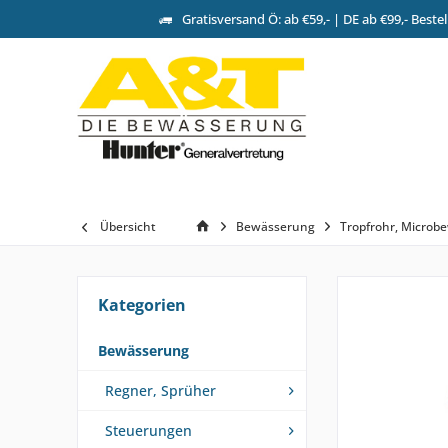
Gratisversand Ö: ab €59,- | DE ab €99,- Beste
Übersicht
Bewässerung
Tropfrohr, Microb
Kategorien
Bewässerung
Regner, Sprüher
Steuerungen